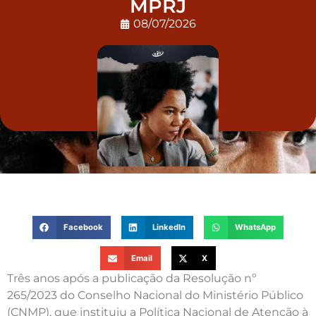
MPRJ
08/07/2026
Facebook
LinkedIn
WhatsApp
Email
X
Três anos após a publicação da Resolução nº
265/2023 do Conselho Nacional do Ministério Público
(CNMP), que instituiu a Política Nacional de Atenção à