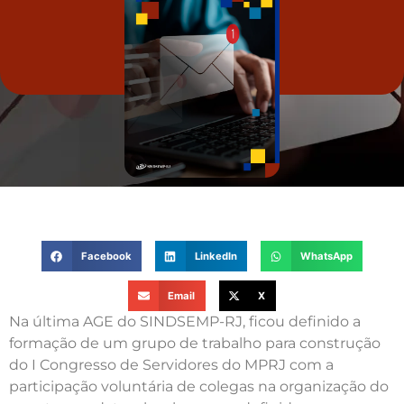
Facebook
LinkedIn
WhatsApp
Email
X
Na última AGE do SINDSEMP-RJ, ficou definido a
formação de um grupo de trabalho para construção
do I Congresso de Servidores do MPRJ com a
participação voluntária de colegas na organização do