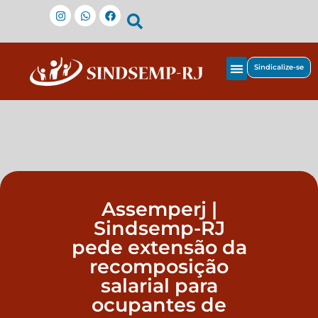
Sindicalize-se
Fique por dentro
Assemperj |
Sindsemp-RJ
pede extensão da
recomposição
salarial para
ocupantes de