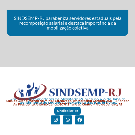
SINDSEMP-RJ parabeniza servidores estaduais pela
recomposição salarial e destaca importância da
mobilização coletiva
Sindicato dos Servidores do Ministério Público do Rio de Janeiro
Sala de Atendimento no MPRJ: Ed.Navega, Av.Marechal Câmara, 350 – 4º andar
Atendimento de segunda a sexta-feira das 9 às 18 horas.
Av Presidente Antônio Carlos, 607/12° andar, Centro – Rio de Janeiro/RJ
Sindicalize-se