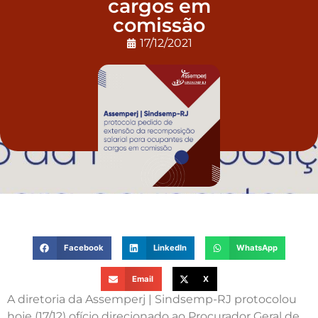
cargos em
comissão
17/12/2021
Facebook
LinkedIn
WhatsApp
Email
X
A diretoria da Assemperj | Sindsemp-RJ protocolou
hoje (17/12) ofício direcionado ao Procurador Geral de