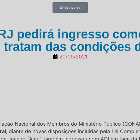
Sindicalize-se
RJ pedirá ingresso com
e tratam das condições
20/09/2021
ociação Nacional dos Membros do Ministério Público (CO
ral
, diante de novas disposições incluídas pela Lei Comple
 de Janeiro (Alerj) também ingressou com ADI em face da 