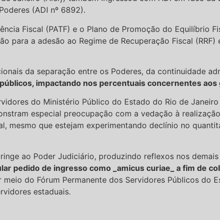
 Poderes (ADI nº 6892).
cia Fiscal (PATF) e o Plano de Promoção do Equilíbrio Fisc
ição para a adesão ao Regime de Recuperação Fiscal (RRF)
ionais da separação entre os Poderes, da continuidade admin
s públicos, impactando nos percentuais concernentes aos
dores do Ministério Público do Estado do Rio de Janeiro 
onstram especial preocupação com a vedação à realização
, mesmo que estejam experimentando declínio no quantitat
tringe ao Poder Judiciário, produzindo reflexos nos demai
ar pedido de ingresso como _amicus curiae_ a fim de cola
por meio do Fórum Permanente dos Servidores Públicos do E
rvidores estaduais.