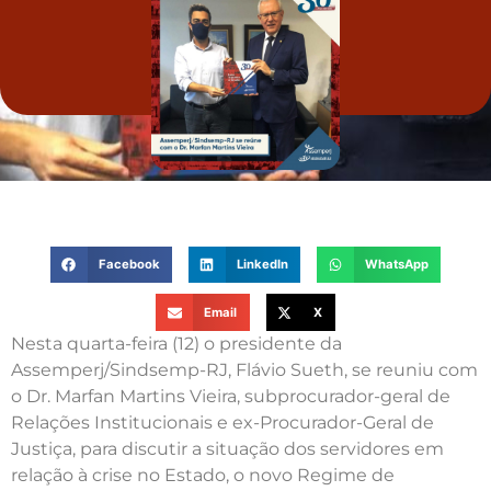
Facebook
LinkedIn
WhatsApp
Email
X
Nesta quarta-feira (12) o presidente da
Assemperj/Sindsemp-RJ, Flávio Sueth, se reuniu com
o Dr. Marfan Martins Vieira, subprocurador-geral de
Relações Institucionais e ex-Procurador-Geral de
Justiça, para discutir a situação dos servidores em
relação à crise no Estado, o novo Regime de